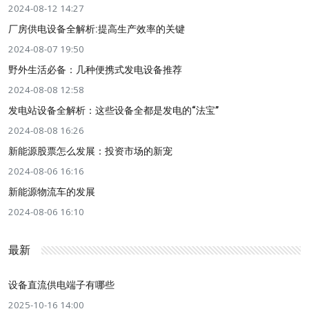
2024-08-12 14:27
厂房供电设备全解析:提高生产效率的关键
2024-08-07 19:50
野外生活必备：几种便携式发电设备推荐
2024-08-08 12:58
发电站设备全解析：这些设备全都是发电的“法宝”
2024-08-08 16:26
新能源股票怎么发展：投资市场的新宠
2024-08-06 16:16
新能源物流车的发展
2024-08-06 16:10
最新
设备直流供电端子有哪些
2025-10-16 14:00