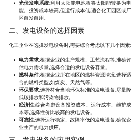
光伏发电系统
:利用太阳能电池板将太阳能转换为电
能。投资成本较高,但运行成本低,适合化工园区或厂
区自发自用。
二、发电设备的选择因素
化工企业在选择发电设备时,需要综合考虑以下几个因素:
电力需求
:根据企业的生产规模、工艺流程等,准确评
估电力需求量,选择合适的发电设备容量。
燃料条件
:根据企业所在地区的燃料资源情况,选择适
合的燃料类型,如煤炭、天然气等。
环保要求
:选择符合当地环保标准的发电设备,尽量降
低碳排放和污染物排放。
经济性
:综合考虑设备投资成本、运行成本、维护成
本等,选择性价比较高的发电设备。
可靠性
:选择运行稳定、故障率低的发电设备,确保企
业生产的电力供应。
三、发电设备的应用实例