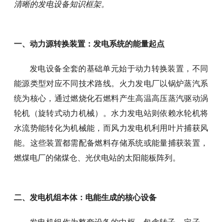
清晰的发电设备知识框架。
一、动力源转换装置：发电系统的能量起点
发电设备全套的基础单元始于动力转换装置，不同
能源类型对应不同技术路线。火力发电厂以锅炉蒸汽系
统为核心，通过燃烧化石燃料产生高温高压蒸汽驱动涡
轮机（旋转式动力机械）。水力发电站则依赖水轮机将
水流势能转化为机械能，而风力发电机利用叶片捕获风
能。这些装置都需配备燃料存储系统或能量捕获装置，
燃煤电厂的储煤仓、光伏电站的太阳能板阵列。
二、发电机组本体：电能生成的核心设备