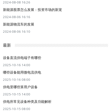
2024-08-08 16:26
新能源股票怎么发展：投资市场的新宠
2024-08-06 16:16
新能源物流车的发展
2024-08-06 16:10
最新
设备直流供电端子有哪些
2025-10-16 14:00
哪些设备能用微电流供电
2025-10-16 08:00
供电里哪些算用户设备
2025-10-15 14:00
供电所常见设备种类及功能解析
2025-10-15 08:00