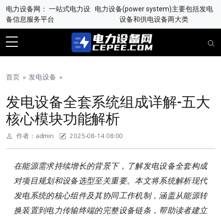
电力设备网： 一站式电力设
电力设备(power system)主要包括发电
备信息服务平台
设备和供电设备两大类
首页
»
发电设备
»
发电设备全套系统组成详解-五大
核心模块功能解析
作者：
admin
2025-08-14 08:00
在能源需求持续增长的背景下，了解发电设备全套构成
对项目规划和设备选型至关重要。本文将系统解析现代
发电系统的核心组件及其协同工作机制，涵盖从能源转
换装置到电力传输终端的完整设备链条，帮助读者建立