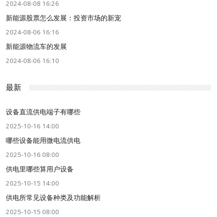
2024-08-08 16:26
新能源股票怎么发展：投资市场的新宠
2024-08-06 16:16
新能源物流车的发展
2024-08-06 16:10
最新
设备直流供电端子有哪些
2025-10-16 14:00
哪些设备能用微电流供电
2025-10-16 08:00
供电里哪些算用户设备
2025-10-15 14:00
供电所常见设备种类及功能解析
2025-10-15 08:00