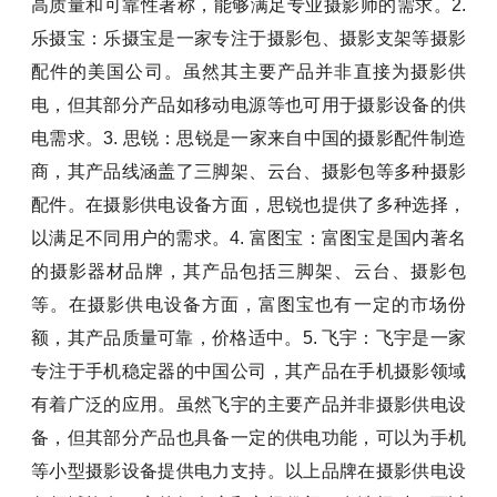
高质量和可靠性著称，能够满足专业摄影师的需求。2.
乐摄宝：乐摄宝是一家专注于摄影包、摄影支架等摄影
配件的美国公司。虽然其主要产品并非直接为摄影供
电，但其部分产品如移动电源等也可用于摄影设备的供
电需求。3. 思锐：思锐是一家来自中国的摄影配件制造
商，其产品线涵盖了三脚架、云台、摄影包等多种摄影
配件。在摄影供电设备方面，思锐也提供了多种选择，
以满足不同用户的需求。4. 富图宝：富图宝是国内著名
的摄影器材品牌，其产品包括三脚架、云台、摄影包
等。在摄影供电设备方面，富图宝也有一定的市场份
额，其产品质量可靠，价格适中。5. 飞宇：飞宇是一家
专注于手机稳定器的中国公司，其产品在手机摄影领域
有着广泛的应用。虽然飞宇的主要产品并非摄影供电设
备，但其部分产品也具备一定的供电功能，可以为手机
等小型摄影设备提供电力支持。以上品牌在摄影供电设