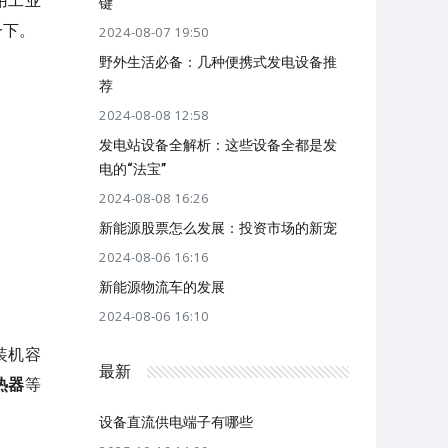
用工业
键
一下。
2024-08-07 19:50
野外生活必备：几种便携式发电设备推
荐
2024-08-08 12:58
发电站设备全解析：这些设备全都是发
电的“法宝”
2024-08-08 16:26
新能源股票怎么发展：投资市场的新宠
2024-08-06 16:16
新能源物流车的发展
2024-08-06 16:10
装机容
最新
热器
等
设备直流供电端子有哪些