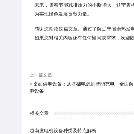
未来，随着节能减排压力的不断增大，辽宁省
为实现绿色发展贡献力量。
感谢您阅读这篇文章。通过了解辽宁省余热发
如果您对相关内容还有任何疑问或需求，欢迎
上一篇文章
«
桌面供电设备：从基础电源到智能充电，全面解
电设备
相关文章
越南发电机设备种类及特点解析