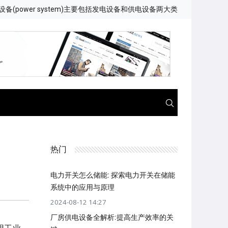
设备(power system)主要包括发电设备和供电设备两大类
热门
电力开关怎么储能: 探索电力开关在储能
系统中的应用与原理
2024-08-12 14:27
厂房供电设备全解析:提高生产效率的关