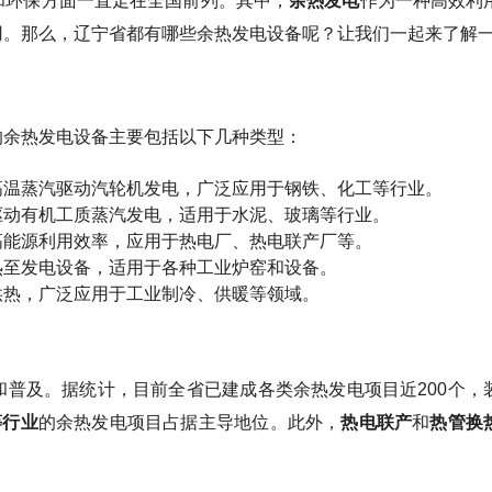
和环保方面一直走在全国前列。其中，
余热发电
作为一种高效利
用。那么，辽宁省都有哪些余热发电设备呢？让我们一起来了解
的余热发电设备主要包括以下几种类型：
高温蒸汽驱动汽轮机发电，广泛应用于钢铁、化工等行业。
驱动有机工质蒸汽发电，适用于水泥、玻璃等行业。
高能源利用效率，应用于热电厂、热电联产厂等。
热至发电设备，适用于各种工业炉窑和设备。
供热，广泛应用于工业制冷、供暖等领域。
普及。据统计，目前全省已建成各类余热发电项目近200个，
等行业
的余热发电项目占据主导地位。此外，
热电联产
和
热管换