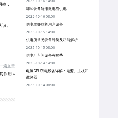
2025-10-16 14:00
用率，
哪些设备能用微电流供电
2025-10-16 08:00
供电里哪些算用户设备
认识。
2025-10-15 14:00
供电所常见设备种类及功能解析
2025-10-15 08:00
供电厂车间设备有哪些
2025-10-14 14:00
一篇文章
电脑CPU供电设备详解：电源、主板和
»
其作用
散热器
2025-10-14 08:00