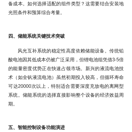
备成本。如何选择适配的组件类型？这需要结合安装地
光照条件和预算综合考量。
四、储能系统关键技术突破
风光互补系统的稳定性高度依赖储能设备。传统铅
酸电池因其低成本仍被广泛采用，但锂电池组凭借3-5倍
的能量密度优势正在快速占领市场。新兴的液流电池技
术（如全钒液流电池）虽然初期投入较高，但循环寿命
可达20000次以上，特别适合需要深度充放电的离网型
系统。储能系统的选择直接影响整个设备的经济效益周
期。
五、智能控制设备功能演进