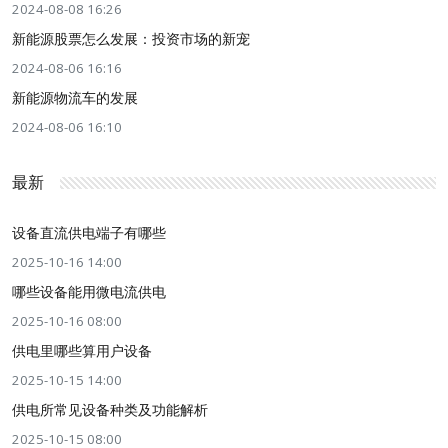
2024-08-08 16:26
新能源股票怎么发展：投资市场的新宠
2024-08-06 16:16
新能源物流车的发展
2024-08-06 16:10
最新
设备直流供电端子有哪些
2025-10-16 14:00
哪些设备能用微电流供电
2025-10-16 08:00
供电里哪些算用户设备
2025-10-15 14:00
供电所常见设备种类及功能解析
2025-10-15 08:00