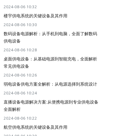
2024-08-06 10:32
楼宇供电系统的关键设备及其作用
2024-08-06 10:30
数码设备电源解析：从手机到电脑，全面了解数码
供电设备
2024-08-06 10:28
桌面供电设备：从基础电源到智能充电，全面解析
常见供电设备
2024-08-06 10:26
弱电设备供电方案全解析：从电源选择到系统设计
2024-08-06 10:24
直播设备电源解决方案:从便携电源到专业供电设备
全面解析
2024-08-06 10:22
航空供电系统的关键设备及其作用