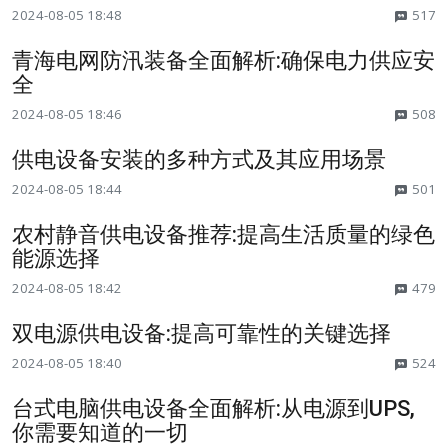
2024-08-05 18:48
517
青海电网防汛装备全面解析:确保电力供应安
全
2024-08-05 18:46
508
供电设备安装的多种方式及其应用场景
2024-08-05 18:44
501
农村静音供电设备推荐:提高生活质量的绿色
能源选择
2024-08-05 18:42
479
双电源供电设备:提高可靠性的关键选择
2024-08-05 18:40
524
台式电脑供电设备全面解析:从电源到UPS,
你需要知道的一切