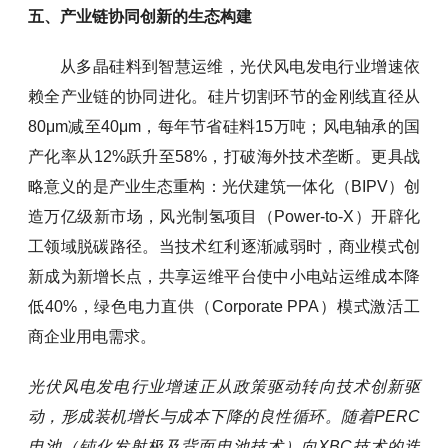
五、产业链协同创新的生态构建
从多晶硅料到智慧运维，光伏风电发电行业增速依
赖全产业链的协同进化。硅片切割环节的金刚线直径从
80μm减至40μm，每年节省硅料15万吨；风电轴承的国
产化率从12%跃升至58%，打破海外技术垄断。更具战
略意义的是产业生态重构：光伏建筑一体化（BIPV）创
造万亿级新市场，风光制氢项目（Power-to-X）开辟化
工领域脱碳路径。当技术红利逐渐减弱时，商业模式创
新成为新增长点，共享运维平台使中小电站运维成本降
低40%，绿色电力直供（Corporate PPA）模式激活工
商企业用电需求。
光伏风电发电行业增速正从政策驱动转向技术创新驱
动，形成装机增长与成本下降的良性循环。随着PERC
电池（钝化发射极及背面电池技术）向XBC技术的迭