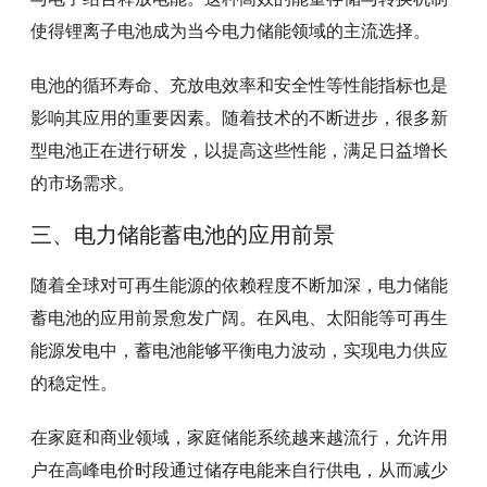
使得锂离子电池成为当今电力储能领域的主流选择。
电池的循环寿命、充放电效率和安全性等性能指标也是
影响其应用的重要因素。随着技术的不断进步，很多新
型电池正在进行研发，以提高这些性能，满足日益增长
的市场需求。
三、电力储能蓄电池的应用前景
随着全球对可再生能源的依赖程度不断加深，电力储能
蓄电池的应用前景愈发广阔。在风电、太阳能等可再生
能源发电中，蓄电池能够平衡电力波动，实现电力供应
的稳定性。
在家庭和商业领域，家庭储能系统越来越流行，允许用
户在高峰电价时段通过储存电能来自行供电，从而减少