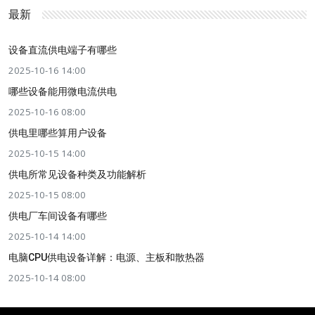
最新
设备直流供电端子有哪些
2025-10-16 14:00
哪些设备能用微电流供电
2025-10-16 08:00
供电里哪些算用户设备
2025-10-15 14:00
供电所常见设备种类及功能解析
2025-10-15 08:00
供电厂车间设备有哪些
2025-10-14 14:00
电脑CPU供电设备详解：电源、主板和散热器
2025-10-14 08:00