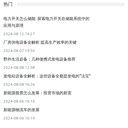
热门
电力开关怎么储能: 探索电力开关在储能系统中的
应用与原理
2024-08-12 14:27
厂房供电设备全解析:提高生产效率的关键
2024-08-07 19:50
野外生活必备：几种便携式发电设备推荐
2024-08-08 12:58
发电站设备全解析：这些设备全都是发电的“法宝”
2024-08-08 16:26
新能源股票怎么发展：投资市场的新宠
2024-08-06 16:16
新能源物流车的发展
2024-08-06 16:10